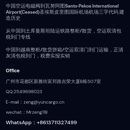
中国空运电磁阀到瓦努阿图Santo-Pekoa International
Airport(Ceased)圣埃斯皮里图国际机场机场三字代码 建
造历史
从中国到土库曼斯坦陆运铁路整柜/散货，空运双清包
税到门专线
中国到越南整柜/散货拼箱/空运双清门到门运输，正清
灰清包税到门，税费实报实销
Office
广州市花都区新雅街富邦路吉荣大厦B栋507室
QQ:2549698023
E-mail：zeng@yuncargo.cn
wechat：Mrzeng118
WhatsApp：+8613711327499