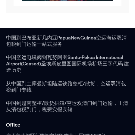
中国到巴布亚新几内亚PapuaNewGuinea空运海运双清
包税到门运输一站式服务
中国空运电磁阀到瓦努阿图Santo-Pekoa International
Airport(Ceased)圣埃斯皮里图国际机场机场三字代码 建
造历史
从中国到土库曼斯坦陆运铁路整柜/散货，空运双清包
税到门专线
中国到越南整柜/散货拼箱/空运双清门到门运输，正清
灰清包税到门，税费实报实销
Office