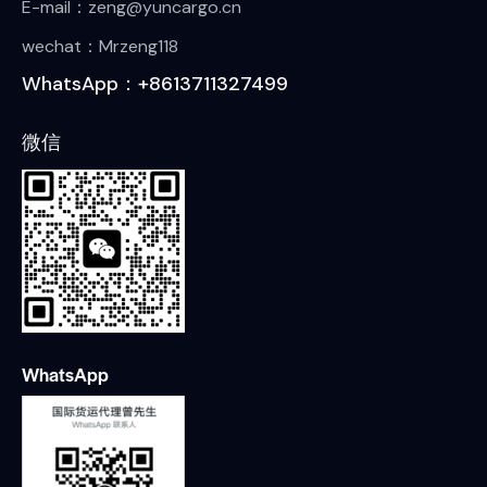
E-mail：zeng@yuncargo.cn
wechat：Mrzeng118
WhatsApp：+8613711327499
微信
WhatsApp