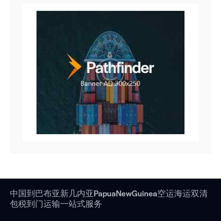
中国到巴布亚新几内亚PapuaNewGuinea空运海运双清
包税到门运输一站式服务