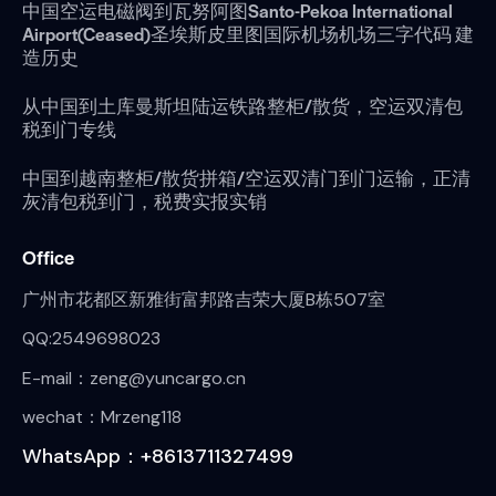
中国空运电磁阀到瓦努阿图Santo-Pekoa International
Airport(Ceased)圣埃斯皮里图国际机场机场三字代码 建
造历史
从中国到土库曼斯坦陆运铁路整柜/散货，空运双清包
税到门专线
中国到越南整柜/散货拼箱/空运双清门到门运输，正清
灰清包税到门，税费实报实销
Office
广州市花都区新雅街富邦路吉荣大厦B栋507室
QQ:2549698023
E-mail：zeng@yuncargo.cn
wechat：Mrzeng118
WhatsApp：+8613711327499