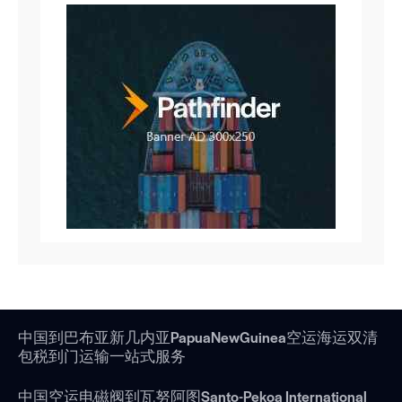
中国到巴布亚新几内亚PapuaNewGuinea空运海运双清
包税到门运输一站式服务
中国空运电磁阀到瓦努阿图Santo-Pekoa International