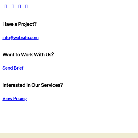
Have a Project?
info@website.com
Want to Work With Us?
Send Brief
Interested in Our Services?
View Pricing