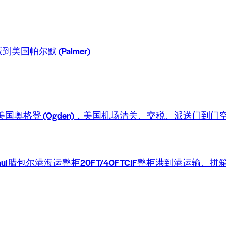
帕尔默 (Palmer)
奥格登 (Ogden)，美国机场清关、交税、派送门到门
腊包尔港海运整柜20FT/40FTCIF整柜港到港运输、拼箱