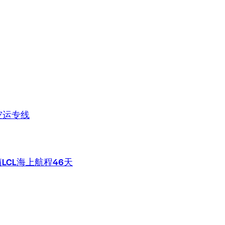
空运专线
LCL海上航程46天