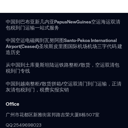
中国到巴布亚新几内亚PapuaNewGuinea空运海运双清
包税到门运输一站式服务
中国空运电磁阀到瓦努阿图Santo-Pekoa International
Airport(Ceased)圣埃斯皮里图国际机场机场三字代码 建
造历史
从中国到土库曼斯坦陆运铁路整柜/散货，空运双清包
税到门专线
中国到越南整柜/散货拼箱/空运双清门到门运输，正清
灰清包税到门，税费实报实销
Office
广州市花都区新雅街富邦路吉荣大厦B栋507室
QQ:2549698023