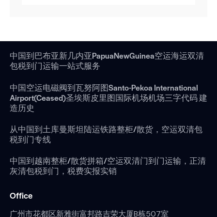
中国到巴布亚新几内亚PapuaNewGuinea空运海运双清
包税到门运输一站式服务
中国空运电磁阀到瓦努阿图Santo-Pekoa International
Airport(Ceased)圣埃斯皮里图国际机场机场三字代码 建
造历史
从中国到土库曼斯坦陆运铁路整柜/散货，空运双清包
税到门专线
中国到越南整柜/散货拼箱/空运双清门到门运输，正清
灰清包税到门，税费实报实销
Office
广州市花都区新雅街富邦路吉荣大厦B栋507室