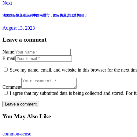
Next
法国国际快递空运到中国南通市，国际快递进口清关到门
August 13, 2023
Leave a comment
Name
E-mail
Save my name, email, and website in this browser for the next ti
Comment
I agree that my submitted data is being collected and stored. For f
You May Also Like
common-sense