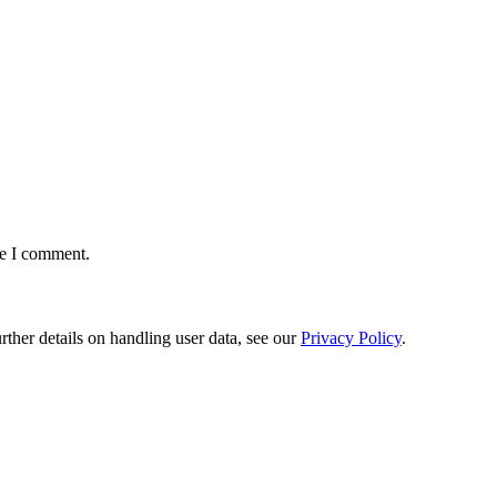
me I comment.
urther details on handling user data, see our
Privacy Policy
.