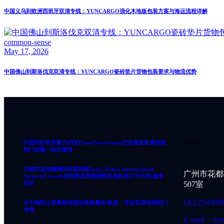
中国义乌到欧洲西班牙双清专线：YUNCARGO强化木地板包装方案与海运流程详解
common-sense
May 17, 2026
中国佛山到斯洛伐克双清专线：YUNCARGO瓷砖垫片货物包装要求与物流优势
中国到巴布亚新几内亚PapuaNewGuinea空运海运双清包税
Office
到门运输一站式服务
中国空运电磁阀到瓦努阿图Santo-Pekoa International
广州市花都
Airport(Ceased)圣埃斯皮里图国际机场机场三字代码 建造
历史
507室
QQ:254969
从中国到土库曼斯坦陆运铁路整柜/散货，空运双清包税到门
专线
E-mail：zen