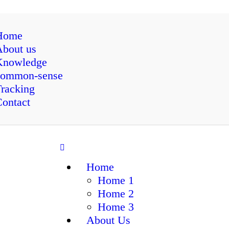
Home
bout us
Knowledge
common-sense
racking
ontact
Home
Home 1
Home 2
Home 3
About Us