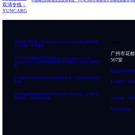
中国佛山到斯洛伐克双清专线：YUNCARGO瓷砖垫片货物包装要求与
中国到巴布亚新几内亚PapuaNewGuinea空运海运双清包税
Office
到门运输一站式服务
广州市花都
中国空运电磁阀到瓦努阿图Santo-Pekoa International
507室
Airport(Ceased)圣埃斯皮里图国际机场机场三字代码 建造历
史
QQ:254969
从中国到土库曼斯坦陆运铁路整柜/散货，空运双清包税到门
E-mail：zen
专线
中国到越南整柜/散货拼箱/空运双清门到门运输，正清灰清
wechat：Mr
包税到门，税费实报实销
WhatsApp：