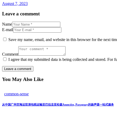
August 7, 2023
Leave a comment
Name
E-mail
Save my name, email, and website in this browser for the next ti
Comment
I agree that my submitted data is being collected and stored. For f
You May Also Like
common-sense
从中国广州空海运双清包税运输至巴拉圭亚松森Asunción, Paraguay的扬声器一站式服务