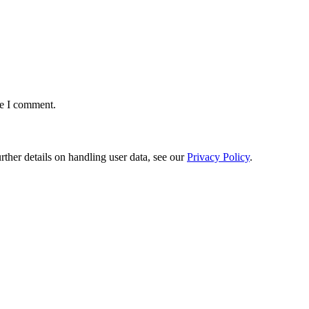
me I comment.
urther details on handling user data, see our
Privacy Policy
.