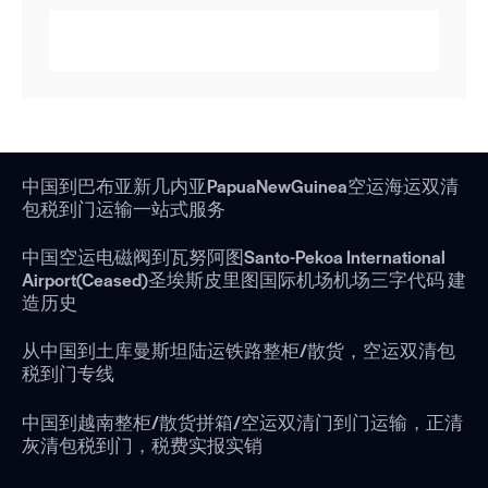
中国到巴布亚新几内亚PapuaNewGuinea空运海运双清
包税到门运输一站式服务
中国空运电磁阀到瓦努阿图Santo-Pekoa International
Airport(Ceased)圣埃斯皮里图国际机场机场三字代码 建
造历史
从中国到土库曼斯坦陆运铁路整柜/散货，空运双清包
税到门专线
中国到越南整柜/散货拼箱/空运双清门到门运输，正清
灰清包税到门，税费实报实销