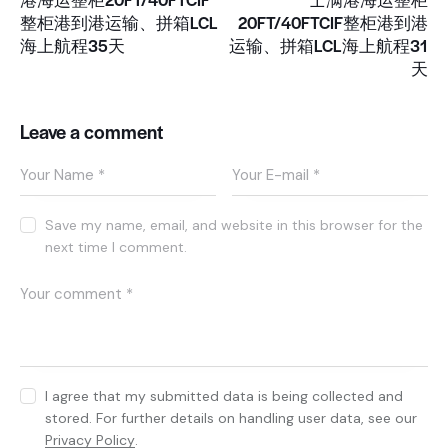
整柜港到港运输、拼箱LCL
20FT/40FTCIF整柜港到港
海上航程35天
运输、拼箱LCL海上航程31
天
Leave a comment
Save my name, email, and website in this browser for the
next time I comment.
I agree that my submitted data is being collected and
stored. For further details on handling user data, see our
Privacy Policy
.