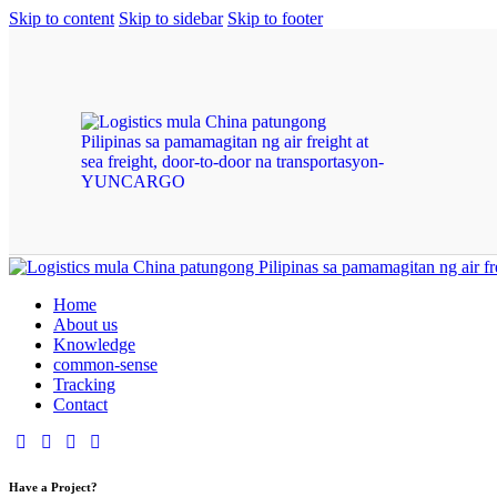
Skip to content
Skip to sidebar
Skip to footer
Home
About us
Knowledge
common-sense
Tracking
Contact
Have a Project?