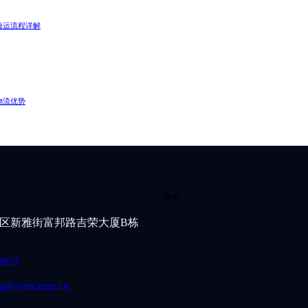
海运流程详解
物流优势
微信
区新雅街富邦路吉荣大厦B栋
8023
g@yuncargo.cn