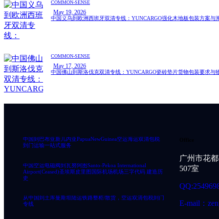
COMMON-SENSE
May 19, 2026
中国义乌到欧洲西班牙双清专线：YUNCARGO强化木地板包装方案与
COMMON-SENSE
May 17, 2026
中国佛山到斯洛伐克双清专线：YUNCARGO瓷砖垫片货物包装要求与
中国到巴布亚新几内亚PapuaNewGuinea空运海运双清包税
Office
到门运输一站式服务
广州市花都
中国空运电磁阀到瓦努阿图Santo-Pekoa International
507室
Airport(Ceased)圣埃斯皮里图国际机场机场三字代码 建造历
史
QQ:254969
从中国到土库曼斯坦陆运铁路整柜/散货，空运双清包税到门
E-mail：zen
专线