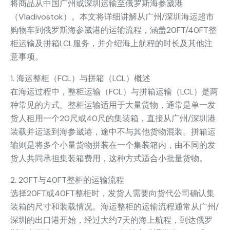
将商品从中国广州或深圳运输至俄罗斯海参崴港
（Vladivostok）。本文将详细讲解从广州/深圳海运超市
购物车到俄罗斯海参崴港的运输流程，涵盖20FT/40FT整
柜运输及拼箱LCL服务，并介绍海上航程的时长及其他注
意事项。
1. 海运整柜（FCL）与拼箱（LCL）概述
在海运过程中，整柜运输（FCL）与拼箱运输（LCL）是两
种常见的方式。整柜运输适用于大量货物，通常是单一发
货人租用一个20尺或40尺的集装箱，直接从广州/深圳港
装载并运送到海参崴港，途中不与其他货物混装。拼箱运
输则是将多个小量货物拼装在一个集装箱内，由不同的发
货人共同承担集装箱费用，这种方式适合小批量货物。
2. 20FT与40FT整柜的运输流程
选择20FT或40FT整柜时，发货人需要向货代公司确认集
装箱的尺寸和装载情况。海运整柜的运输流程通常从广州/
深圳的出口港开始，经过大约7天的海上航程，到达俄罗