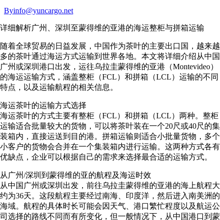
By
info@yuncargo.net
详细解析广州、深圳至蒙得维的亚港的海运整柜与拼箱运输
随着全球贸易的日益发展，中国作为茶叶的主要出口国，越来越
多的茶叶通过海运方式运输到世界各地。本文将详细介绍从中国
广州或深圳港口出发，运往乌拉圭蒙得维的亚港（Montevideo）
的海运运输方式，涵盖整柜（FCL）和拼箱（LCL）运输的不同
特点，以及运输航程的相关信息。
海运茶叶的运输方式选择
海运茶叶的方式主要有整柜（FCL）和拼箱（LCL）两种。整柜
运输适合批量较大的货物，可以将茶叶装在一个20尺或40尺的集
装箱内，直接运送到目的港。拼箱运输则适合小批量货物，多个
小客户的货物会合并在一个集装箱内进行运输。这两种方式各有
优缺点，企业可以根据自己的需求来选择最合适的运输方式。
从广州/深圳到蒙得维的亚的航程及海运时效
从中国广州或深圳出发，前往乌拉圭蒙得维的亚港的海上航程大
约为36天。这段航程主要经过南海、印度洋，然后进入南美洲的
海域。航程的具体时长可能会因天气、港口繁忙程度以及航运公
司选择的路线不同而有所变化，但一般情况下，从中国港口到蒙