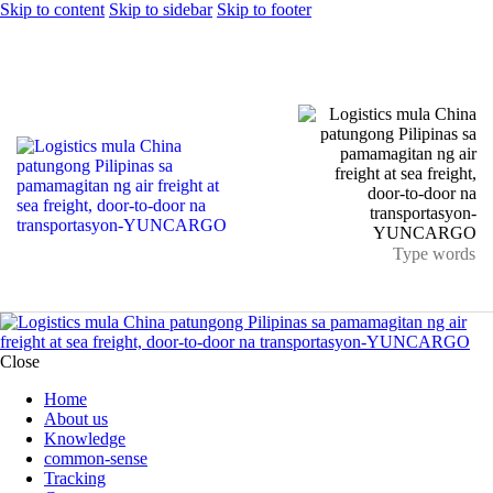
Skip to content
Skip to sidebar
Skip to footer
Close
Home
About us
Knowledge
common-sense
Tracking