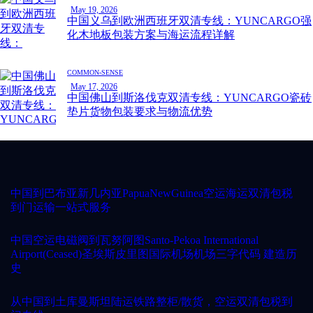
May 19, 2026
中国义乌到欧洲西班牙双清专线：YUNCARGO强
化木地板包装方案与海运流程详解
COMMON-SENSE
May 17, 2026
中国佛山到斯洛伐克双清专线：YUNCARGO瓷砖
垫片货物包装要求与物流优势
中国到巴布亚新几内亚PapuaNewGuinea空运海运双清包税
到门运输一站式服务
中国空运电磁阀到瓦努阿图Santo-Pekoa International
Airport(Ceased)圣埃斯皮里图国际机场机场三字代码 建造历
史
从中国到土库曼斯坦陆运铁路整柜/散货，空运双清包税到