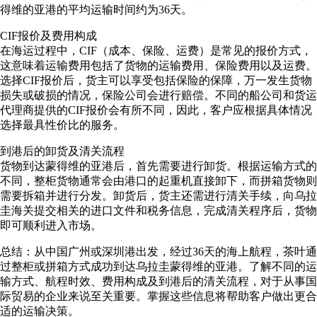
得维的亚港的平均运输时间约为36天。
CIF报价及费用构成
在海运过程中，CIF（成本、保险、运费）是常见的报价方式，
这意味着运输费用包括了货物的运输费用、保险费用以及运费。
选择CIF报价后，货主可以享受包括保险的保障，万一发生货物
损失或破损的情况，保险公司会进行赔偿。不同的船公司和货运
代理商提供的CIF报价会有所不同，因此，客户应根据具体情况
选择最具性价比的服务。
到港后的卸货及清关流程
货物到达蒙得维的亚港后，首先需要进行卸货。根据运输方式的
不同，整柜货物通常会由港口的起重机直接卸下，而拼箱货物则
需要拆箱并进行分发。卸货后，货主还需进行清关手续，向乌拉
圭海关提交相关的进口文件和税务信息，完成清关程序后，货物
即可顺利进入市场。
总结：从中国广州或深圳港出发，经过36天的海上航程，茶叶通
过整柜或拼箱方式成功到达乌拉圭蒙得维的亚港。了解不同的运
输方式、航程时效、费用构成及到港后的清关流程，对于从事国
际贸易的企业来说至关重要。掌握这些信息将帮助客户做出更合
适的运输决策。