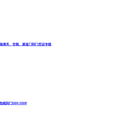
美国机场清关、交税、派送门到门空运专线
税到门DDU/DDP