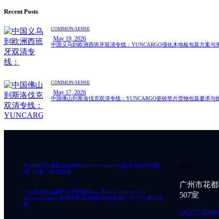
Recent Posts
COMMON-SENSE
May 19, 2026
中国义乌到欧洲西班牙双清专线：YUNCARGO强化木地板包装方案与
COMMON-SENSE
May 17, 2026
中国佛山到斯洛伐克双清专线：YUNCARGO瓷砖垫片货物包装要求与
中国到巴布亚新几内亚PapuaNewGuinea空运海运双清包税
Office
到门运输一站式服务
广州市花都
中国空运电磁阀到瓦努阿图Santo-Pekoa International
507室
Airport(Ceased)圣埃斯皮里图国际机场机场三字代码 建造历
史
QQ:254969