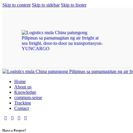
Skip to content
Skip to sidebar
Skip to footer
Home
About us
Knowledge
common-sense
Tracking
Contact
Have a Project?