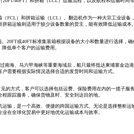
（20FT/40FT）和拼箱（LCL）运输流程，以及航程和运输时
（FCL）和拼箱运输（LCL）。翻边机作为一种大宗工业设
而拼箱运输则适用于较少设备数量的货主，能有效降低运输成本
。20FT或40FT标准集装箱根据设备的大小和数量进行选择
，降低单个客户的运输费用。
海、马六甲海峡等重要海域后，船只最终抵达柬埔寨金边港（Phno
客户需要根据实际情况选择合适的发货时间和运输方式。
reight）到港服务是常见的方式，客户可以选择包括运费、保险费用在
全程跟踪服务，确保货物及时、安全到达目的地。
运输，是一个高效、便捷的跨国运输方式。无论是选择整柜运输
企业在全球化贸易中更好地优化运输成本与效率。