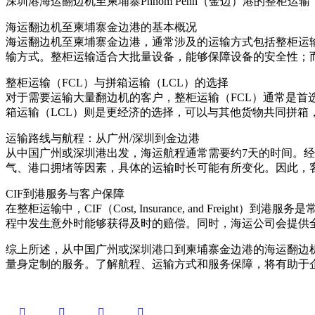
深圳港海运翻边机至柬埔寨Phnom Penh（金边）港的整柜运输
海运翻边机至柬埔寨金边港的基本概况
海运翻边机至柬埔寨金边港，通常涉及的运输方式包括整柜运输
输方式。整柜运输适合大批量设备，能够保障设备的安全性；
整柜运输（FCL）与拼箱运输（LCL）的选择
对于需要运输大量翻边机的客户，整柜运输（FCL）通常是首选
箱运输（LCL）则是更经济的选择，可以与其他货物共同拼箱
运输路线与航程：从广州/深圳到金边港
从中国广州或深圳港出发，海运航程通常需要约7天的时间。经过南
气、港口拥堵等因素，具体的运输时长可能有所变化。因此，
CIF到港服务与客户保障
在整柜运输中，CIF（Cost, Insurance, and F
程中发生意外时能够获得及时的赔偿。同时，海运公司会提供
综上所述，从中国广州或深圳港口到柬埔寨金边港的海运翻边机
量身定制的服务。了解航程、运输方式和服务保障，将有助于