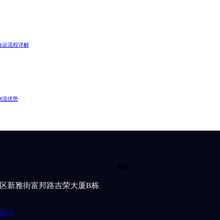
海运流程详解
物流优势
微信
区新雅街富邦路吉荣大厦B栋
8023