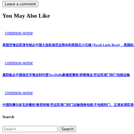
You May Also Like
common-sense
美国空海运双清专线从中国大连机场空运雨伞到美国北小石城 (North Little Rock)，
common-sense
遮阳板从中国保定市海运到印度NewDelhi新德里整柜/拼箱海运/空运双清门到门包税运输
common-sense
中国到摩尔多瓦的整柜/散货拼箱/空运双清门到门运输指南包税/不包税到门、正清灰清双清包
Search