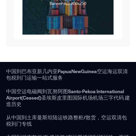
中国到巴布亚新几内亚PapuaNewGuinea空运海运双清
包税到门运输一站式服务
中国空运电磁阀到瓦努阿图Santo-Pekoa International
Airport(Ceased)圣埃斯皮里图国际机场机场三字代码 建
造历史
从中国到土库曼斯坦陆运铁路整柜/散货，空运双清包
税到门专线