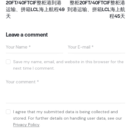
20FT/40FTCIF整柜港到港
整柜20FT/40FTCIF整柜港
运输、拼箱LCL海上航程49
到港运输、拼箱LCL海上航
天
程45天
Leave a comment
Save my name, email, and website in this browser for the
next time I comment.
I agree that my submitted data is being collected and
stored. For further details on handling user data, see our
Privacy Policy
.