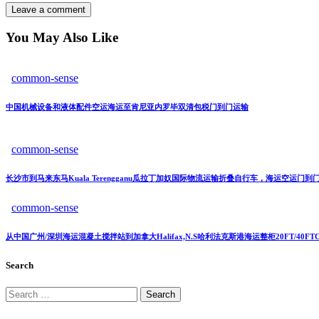
You May Also Like
common-sense
中国机械设备和液体配件空运海运至肯尼亚内罗毕双清包税门到门运输
common-sense
长沙市到马来东马Kuala Terengganu瓜拉丁加奴国际物流运输折叠自行车，海运空运门
common-sense
从中国广州/深圳海运混凝土搅拌站到加拿大Halifax,N.S哈利法克斯港海运整柜20FT/40F
Search