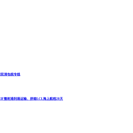
到门双清包税专线
TCIF整柜港到港运输、拼箱LCL海上航程28天