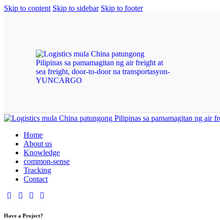
Skip to content
Skip to sidebar
Skip to footer
Home
About us
Knowledge
common-sense
Tracking
Contact
Have a Project?