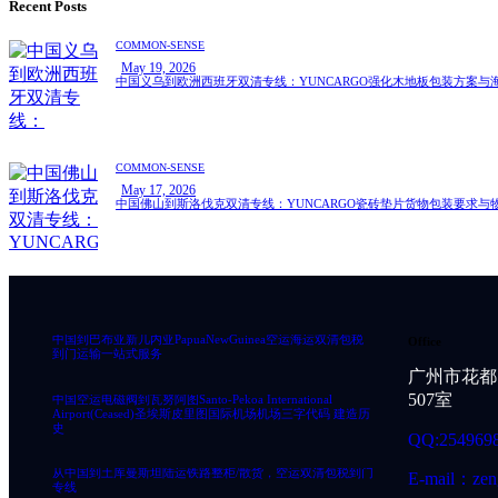
Recent Posts
COMMON-SENSE
May 19, 2026
中国义乌到欧洲西班牙双清专线：YUNCARGO强化木地板包装方案与
COMMON-SENSE
May 17, 2026
中国佛山到斯洛伐克双清专线：YUNCARGO瓷砖垫片货物包装要求与
中国到巴布亚新几内亚PapuaNewGuinea空运海运双清包税
Office
到门运输一站式服务
广州市花都
507室
中国空运电磁阀到瓦努阿图Santo-Pekoa International
Airport(Ceased)圣埃斯皮里图国际机场机场三字代码 建造历
史
QQ:254969
从中国到土库曼斯坦陆运铁路整柜/散货，空运双清包税到门
E-mail：zen
专线