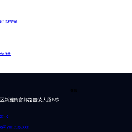
海运流程详解
物流优势
微信
区新雅街富邦路吉荣大厦B栋
8023
g@yuncargo.cn