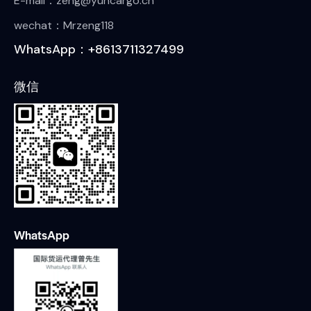
E-mail：zeng@yuncargo.cn
wechat：Mrzeng118
WhatsApp：+8613711327499
微信
WhatsApp