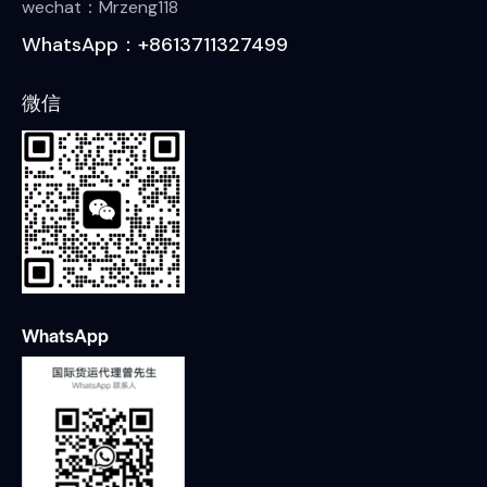
wechat：Mrzeng118
WhatsApp：+8613711327499
微信
WhatsApp