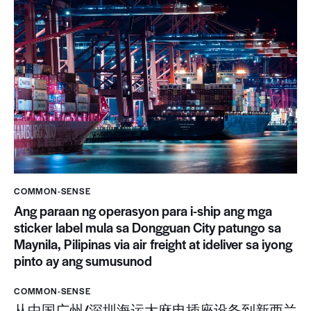
COMMON-SENSE
Ang paraan ng operasyon para i-ship ang mga
sticker label mula sa Dongguan City patungo sa
Maynila, Pilipinas via air freight at ideliver sa iyong
pinto ay ang sumusunod
COMMON-SENSE
从中国广州/深圳海运大麻电插座设备到新西兰