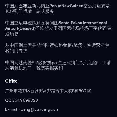
中国到巴布亚新几内亚PapuaNewGuinea空运海运双清
包税到门运输一站式服务
中国空运电磁阀到瓦努阿图Santo-Pekoa International
Airport(Ceased)圣埃斯皮里图国际机场机场三字代码 建
造历史
从中国到土库曼斯坦陆运铁路整柜/散货，空运双清包
税到门专线
中国到越南整柜/散货拼箱/空运双清门到门运输，正清
灰清包税到门，税费实报实销
Office
广州市花都区新雅街富邦路吉荣大厦B栋507室
QQ:2549698023
E-mail：zeng@yuncargo.cn