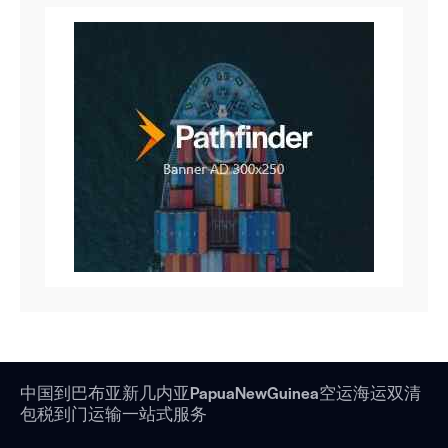
中国到巴布亚新几内亚PapuaNewGuinea空运海运双清
包税到门运输一站式服务