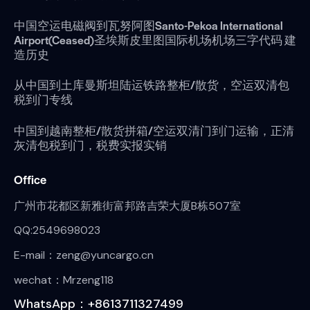
中国空运电磁阀到瓦努阿图Santo-Pekoa International
Airport(Ceased)圣埃斯皮里图国际机场机场三字代码 建
造历史
从中国到土库曼斯坦陆运铁路整柜/散货，空运双清包
税到门专线
中国到越南整柜/散货拼箱/空运双清门到门运输，正清
灰清包税到门，税费实报实销
Office
广州市花都区新雅街富邦路吉荣大厦B栋507室
QQ:2549698023
E-mail：zeng@yuncargo.cn
wechat：Mrzeng118
WhatsApp：+8613711327499