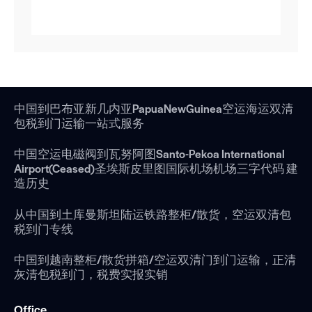
中国到巴布亚新几内亚PapuaNewGuinea空运海运双清
包税到门运输一站式服务
中国空运电磁阀到瓦努阿图Santo-Pekoa International
Airport(Ceased)圣埃斯皮里图国际机场机场三字代码 建
造历史
从中国到土库曼斯坦陆运铁路整柜/散货，空运双清包
税到门专线
中国到越南整柜/散货拼箱/空运双清门到门运输，正清
灰清包税到门，税费实报实销
Office