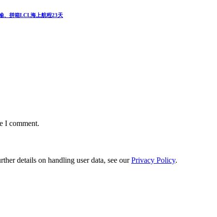
运输、拼箱LCL海上航程23天
me I comment.
urther details on handling user data, see our
Privacy Policy
.