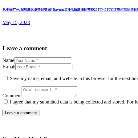
从中国广州/深圳海运桌垫到美国#Dayton,OH代顿港海运整柜20FT/40FTCIF整柜港到港
May 15, 2023
Leave a comment
Name
E-mail
Save my name, email, and website in this browser for the next ti
Comment
I agree that my submitted data is being collected and stored. For f