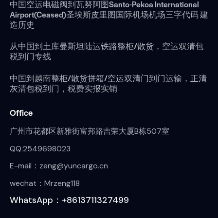
中国空运电磁阀到瓦努阿图Santo-Pekoa International
Airport(Ceased)圣埃斯皮里图国际机场机场三字代码 建
造历史
从中国到土库曼斯坦陆运铁路整柜/散货，空运双清包
税到门专线
中国到越南整柜/散货拼箱/空运双清门到门运输，正清
灰清包税到门，税费实报实销
Office
广州市花都区新雅街富邦路吉荣大厦B栋507室
QQ:2549698023
E-mail：zeng@yuncargo.cn
wechat：Mrzeng118
WhatsApp：+8613711327499