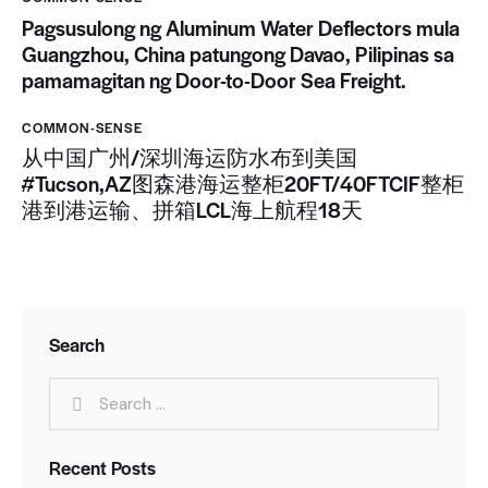
Pagsusulong ng Aluminum Water Deflectors mula
Guangzhou, China patungong Davao, Pilipinas sa
pamamagitan ng Door-to-Door Sea Freight.
COMMON-SENSE
从中国广州/深圳海运防水布到美国
#Tucson,AZ图森港海运整柜20FT/40FTCIF整柜
港到港运输、拼箱LCL海上航程18天
Search
Recent Posts