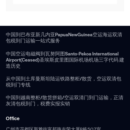
中国到巴布亚新几内亚PapuaNewGuinea空运海运双清
包税到门运输一站式服务
中国空运电磁阀到瓦努阿图Santo-Pekoa International
Airport(Ceased)圣埃斯皮里图国际机场机场三字代码 建
造历史
从中国到土库曼斯坦陆运铁路整柜/散货，空运双清包
税到门专线
中国到越南整柜/散货拼箱/空运双清门到门运输，正清
灰清包税到门，税费实报实销
Office
广州市花都区新雅街富邦路吉荣大厦B栋507室