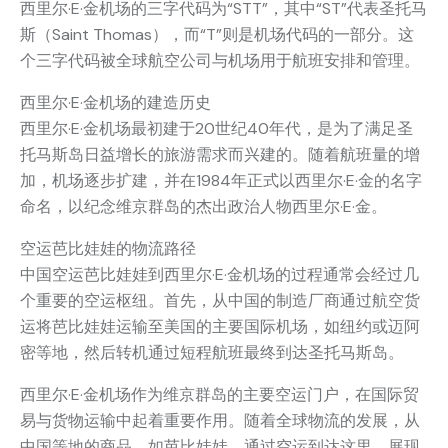
西里尔·E·金机场的三字代码为“STT”，其中“ST”代表圣托马
斯（Saint Thomas），而“T”则是机场代码的一部分。这
个三字代码被全球航空公司与机场用于航班安排和管理。
西里尔·E·金机场的建造历史
西里尔·E·金机场最初建于20世纪40年代，是为了满足圣
托马斯岛日益增长的旅游需求而兴建的。随着航班量的增
加，机场逐步扩建，并在1984年正式以西里尔·E·金的名字
命名，以纪念维京群岛的杰出政治人物西里尔·E·金。
空运芭比娃娃的物流路径
中国空运芭比娃娃到西里尔·E·金机场的过程通常会经过几
个重要的空运枢纽。首先，从中国的制造厂商通过航空货
运将芭比娃娃运输至美国的主要国际机场，如纽约或迈阿
密等地，然后转机通过短程航班最终到达圣托马斯岛。
西里尔·E·金机场作为维京群岛的主要空运门户，在国际贸
易与货物运输中起着重要作用。随着全球物流的发展，从
中国等地的商品，如芭比娃娃，通过空运到达这里，展现