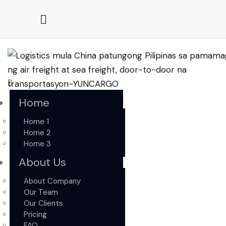
Home
Home 1
Home 2
Home 3
About Us
About Company
Our Team
Our Clients
Pricing
FAQ