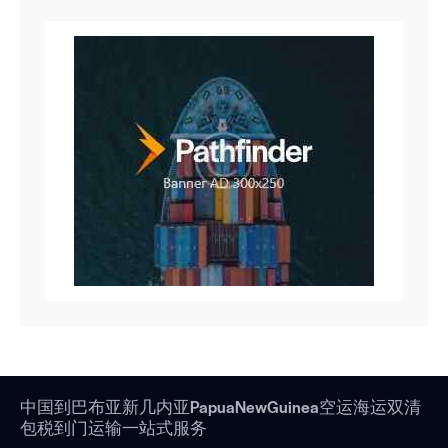
中国到巴布亚新几内亚PapuaNewGuinea空运海运双清
包税到门运输一站式服务