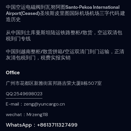
中国空运电磁阀到瓦努阿图Santo-Pekoa International
Airport(Ceased)圣埃斯皮里图国际机场机场三字代码 建
造历史
从中国到土库曼斯坦陆运铁路整柜/散货，空运双清包
税到门专线
中国到越南整柜/散货拼箱/空运双清门到门运输，正清
灰清包税到门，税费实报实销
Office
广州市花都区新雅街富邦路吉荣大厦B栋507室
QQ:2549698023
E-mail：zeng@yuncargo.cn
wechat：Mrzeng118
WhatsApp：+8613711327499