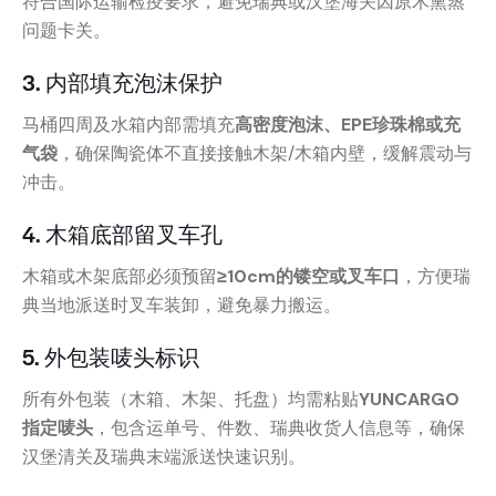
符合国际运输检疫要求，避免瑞典或汉堡海关因原木熏蒸
问题卡关。
3. 内部填充泡沫保护
马桶四周及水箱内部需填充
高密度泡沫、EPE珍珠棉或充
气袋
，确保陶瓷体不直接接触木架/木箱内壁，缓解震动与
冲击。
4. 木箱底部留叉车孔
木箱或木架底部必须预留
≥10cm的镂空或叉车口
，方便瑞
典当地派送时叉车装卸，避免暴力搬运。
5. 外包装唛头标识
所有外包装（木箱、木架、托盘）均需粘贴
YUNCARGO
指定唛头
，包含运单号、件数、瑞典收货人信息等，确保
汉堡清关及瑞典末端派送快速识别。