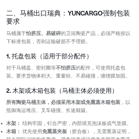
二、马桶出口瑞典：YUNCARGO强制包装
要求
马桶属于
怕挤压、易破碎
的卫浴陶瓷产品，必须严格按以
下标准包装，否则运输破损不予理赔。
1. 托盘包装（适用于部分配件）
对于马桶盖、密封圈等
不怕挤压
的配件，可使用托盘包
装。要求货物体积大、重量轻、不易碰撞，缠绕膜加固。
2. 木架或木箱包装（马桶主体必须使用）
所有陶瓷马桶主体，必须采用木架或免熏蒸木箱包装
，以
抵御海运堆压、叉车碰撞、长途颠簸。
木架：
结构牢固，钉合严密，内部填充泡沫板或气垫膜。
木箱：
优先使用
免熏蒸夹板
（胶合板），无需熏蒸证明，