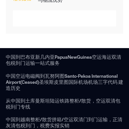
中国到巴布亚新几内亚PapuaNewGuinea空运海运双清
包税到门运输一站式服务
中国空运电磁阀到瓦努阿图Santo-Pekoa International
Airport(Ceased)圣埃斯皮里图国际机场机场三字代码 建
造历史
从中国到土库曼斯坦陆运铁路整柜/散货，空运双清包
税到门专线
中国到越南整柜/散货拼箱/空运双清门到门运输，正清
灰清包税到门，税费实报实销