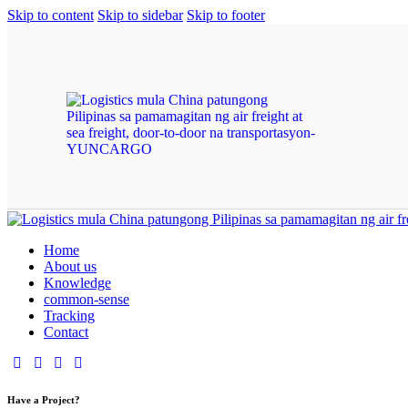
Skip to content
Skip to sidebar
Skip to footer
Home
About us
Knowledge
common-sense
Tracking
Contact
Have a Project?