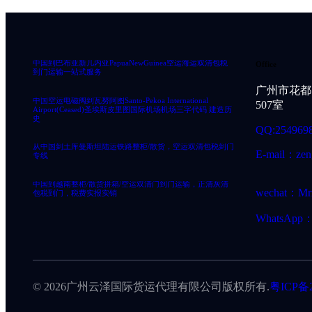
中国到巴布亚新几内亚PapuaNewGuinea空运海运双清包税
Office
到门运输一站式服务
广州市花都
中国空运电磁阀到瓦努阿图Santo-Pekoa International
507室
Airport(Ceased)圣埃斯皮里图国际机场机场三字代码 建造历
史
QQ:254969
从中国到土库曼斯坦陆运铁路整柜/散货，空运双清包税到门
E-mail：zen
专线
中国到越南整柜/散货拼箱/空运双清门到门运输，正清灰清
wechat：Mr
包税到门，税费实报实销
WhatsApp：
© 2026广州云泽国际货运代理有限公司版权所有.
粤ICP备2