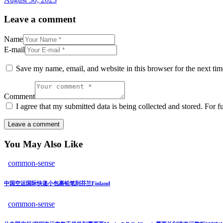
Leave a comment
Name
E-mail
Save my name, email, and website in this browser for the next ti
Comment
I agree that my submitted data is being collected and stored. For f
You May Also Like
common-sense
中国空运国际快递小包裹铅笔到芬兰Finland
common-sense