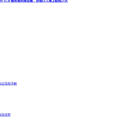
T/40FTCIF整柜港到港运输、拼箱LCL海上航程25天
海运流程详解
物流优势