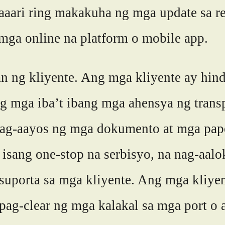
aari ring makakuha ng mga update sa re
mga online na platform o mobile app.
an ng kliyente. Ang mga kliyente ay hin
ng mga iba’t ibang mga ahensya ng tran
 pag-aayos ng mga dokumento at mga pap
 isang one-stop na serbisyo, na nag-aalo
suporta sa mga kliyente. Ang mga kliye
ag-clear ng mga kalakal sa mga port o a