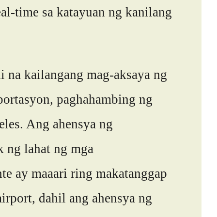
al-time sa katayuan ng kanilang
di na kailangang mag-aksaya ng
sportasyon, paghahambing ng
eles. Ang ahensya ng
k ng lahat ng mga
nte ay maaari ring makatanggap
irport, dahil ang ahensya ng