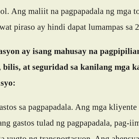
ol. Ang maliit na pagpapadala ng mga t
awat piraso ay hindi dapat lumampas sa
asyon ay isang mahusay na pagpipilian
ilis, at seguridad sa kanilang mga ka
syo:
stos sa pagpapadala. Ang mga kliyente 
g gastos tulad ng pagpapadala, pag-iim
ga yugto ng transportasyon. Ang ahensya