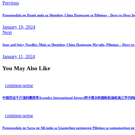
Previous
Pagpapadala ng Damit mula sa Shenzhen, China Hanggang sa Pilipinas – Door-to-Door Int
January 10, 2024
Next
Sour and Spicy Noodles: Mula sa Shenzhen, China Hanggang Maynila, Pilipinas – Door-to-
January 11, 2024
You May Also Like
common-sense
中国空运千斤顶到墨西哥Acapulco International Airport阿卡普尔科国际机场机场三字
common-sense
Pagpapadala ng Sarsa ng Sili mula sa Guangzhou patungong Pilipinas sa pamamagitan ng 