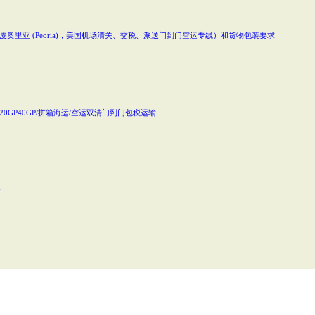
奥里亚 (Peoria)，美国机场清关、交税、派送门到门空运专线）和货物包装要求
20GP40GP/拼箱海运/空运双清门到门包税运输
务