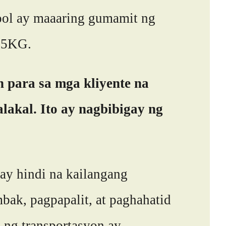
ool ay maaaring gumamit ng
 25KG.
 para sa mga kliyente na
lakal. Ito ay nagbibigay ng
ay hindi na kailangang
bak, pagpapalit, at paghahatid
 ng transportasyon ay