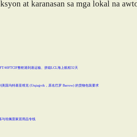
syon at karanasan sa mga lokal na awto
T/40FTCIF整柜港到港运输、拼箱LCL海上航程32天
基亚维克 (Utqiaġvik，原名巴罗 Barrow) 的货物包装要求
基与坦佩雷家居用品专线