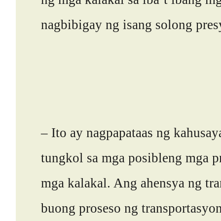
nagbibigay ng isang solong presy
– Ito ay nagpapataas ng kahusay
tungkol sa mga posibleng mga pr
mga kalakal. Ang ahensya ng tr
buong proseso ng transportasyo