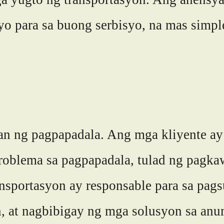
o para sa buong serbisyo, na mas simple
an ng pagpapadala. Ang mga kliyente ay
oblema sa pagpapadala, tulad ng pagkaw
ansportasyon ay responsable para sa pa
n, at nagbibigay ng mga solusyon sa an