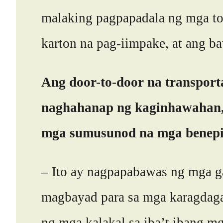
malaking pagpapadala ng mga to
karton na pag-iimpake, at ang b
Ang door-to-door na transport
naghahanap ng kaginhawahan, b
mga sumusunod na mga benepi
– Ito ay nagpapabawas ng mga ga
magbayad para sa mga karagdagan
ng mga kalakal sa iba’t ibang m