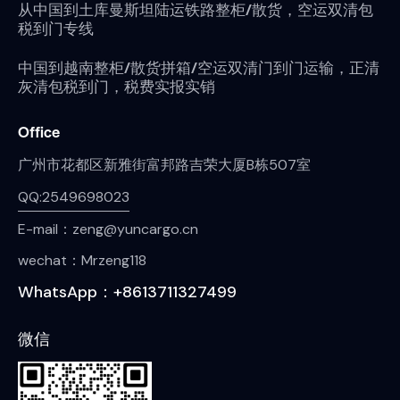
从中国到土库曼斯坦陆运铁路整柜/散货，空运双清包
税到门专线
中国到越南整柜/散货拼箱/空运双清门到门运输，正清
灰清包税到门，税费实报实销
Office
广州市花都区新雅街富邦路吉荣大厦B栋507室
QQ:2549698023
E-mail：zeng@yuncargo.cn
wechat：Mrzeng118
WhatsApp：+8613711327499
微信