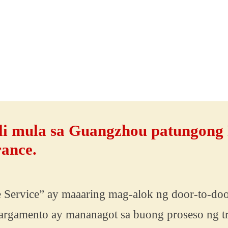
li mula sa Guangzhou patungong 
rance.
rvice” ay maaaring mag-alok ng door-to-door
argamento ay mananagot sa buong proseso ng t