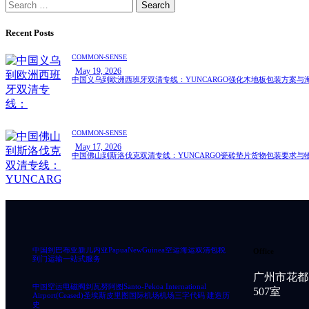
Recent Posts
COMMON-SENSE
May 19, 2026
中国义乌到欧洲西班牙双清专线：YUNCARGO强化木地板包装方案与
COMMON-SENSE
May 17, 2026
中国佛山到斯洛伐克双清专线：YUNCARGO瓷砖垫片货物包装要求与
中国到巴布亚新几内亚PapuaNewGuinea空运海运双清包税
Office
到门运输一站式服务
广州市花都
中国空运电磁阀到瓦努阿图Santo-Pekoa International
507室
Airport(Ceased)圣埃斯皮里图国际机场机场三字代码 建造历
史