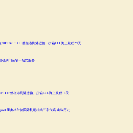
0FT/40FTCIF整柜港到港运输、拼箱LCL海上航程29天
运双清包税到门运输一站式服务
40FTCIF整柜港到港运输、拼箱LCL海上航程16天
nal Airport 里奥格兰德国际机场机场三字代码 建造历史