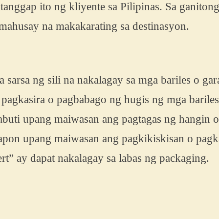
anggap ito ng kliyente sa Pilipinas. Sa ganiton
t mahusay na makakarating sa destinasyon.
rsa ng sili na nakalagay sa mga bariles o gar
pagkasira o pagbabago ng hugis ng mga barile
mabuti upang maiwasan ang pagtagas ng hangin o
garapon upang maiwasan ang pagkikiskisan o pag
rt” ay dapat nakalagay sa labas ng packaging.