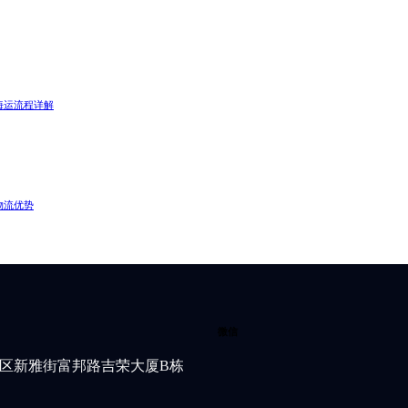
海运流程详解
物流优势
微信
区新雅街富邦路吉荣大厦B栋