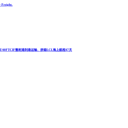
 Freight.
T/40FTCIF整柜港到港运输、拼箱LCL海上航程47天