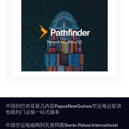
中国到巴布亚新几内亚PapuaNewGuinea空运海运双清
包税到门运输一站式服务
中国空运电磁阀到瓦努阿图Santo-Pekoa International