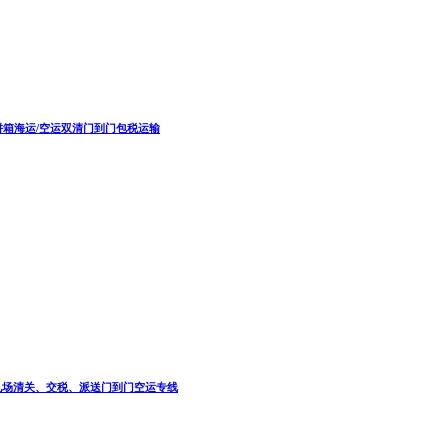
P/拼箱海运/空运双清门到门包税运输
美国机场清关、交税、派送门到门空运专线