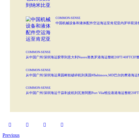
COMMON-SENSE
中国机械设备和液体配件空运海运至肯尼亚内罗毕双清
COMMON-SENSE
从中国广州/深圳海运胶带到意大利Nuoro努奥罗港海运整柜20FT/40FTCI
COMMON-SENSE
从中国广州/深圳海运果园树枝破碎机到美国#Baltimore,MD巴尔的摩港海运整
COMMON-SENSE
从中国广州/深圳海运干蒜剥皮机到瓦努阿图Port Vila维拉港港海运整柜20FT
Previous