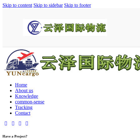
Skip to content
Skip to sidebar
Skip to footer
Home
About us
Knowledge
common-sense
Tracking
Contact
Have a Project?