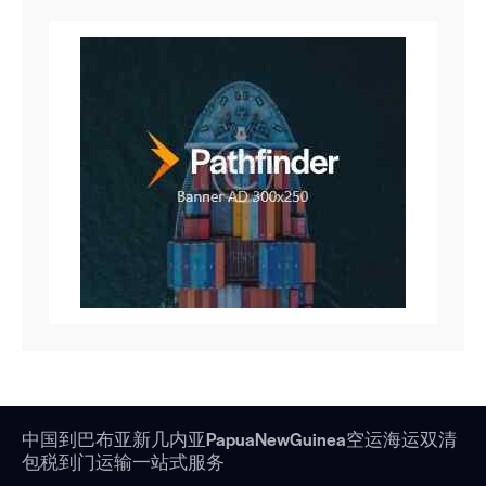
中国到巴布亚新几内亚PapuaNewGuinea空运海运双清
包税到门运输一站式服务