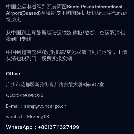
中国空运电磁阀到瓦努阿图Santo-Pekoa International
Airport(Ceased)圣埃斯皮里图国际机场机场三字代码 建
造历史
从中国到土库曼斯坦陆运铁路整柜/散货，空运双清包
税到门专线
中国到越南整柜/散货拼箱/空运双清门到门运输，正清
灰清包税到门，税费实报实销
Office
广州市花都区新雅街富邦路吉荣大厦B栋507室
QQ:2549698023
E-mail：zeng@yuncargo.cn
wechat：Mrzeng118
WhatsApp：+8613711327499