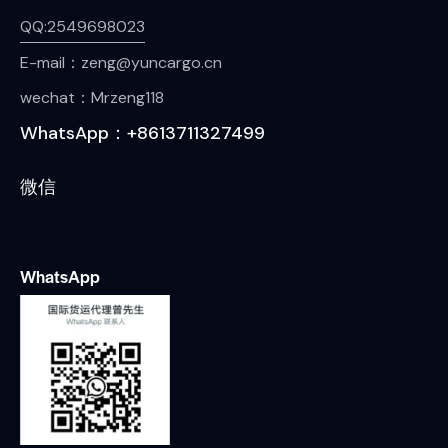
QQ:2549698023
E-mail：zeng@yuncargo.cn
wechat：Mrzeng118
WhatsApp：+8613711327499
微信
WhatsApp