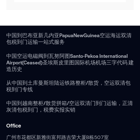
中国到巴布亚新几内亚PapuaNewGuinea空运海运双清
包税到门运输一站式服务
中国空运电磁阀到瓦努阿图Santo-Pekoa International
Airport(Ceased)圣埃斯皮里图国际机场机场三字代码 建
造历史
从中国到土库曼斯坦陆运铁路整柜/散货，空运双清包
税到门专线
中国到越南整柜/散货拼箱/空运双清门到门运输，正清
灰清包税到门，税费实报实销
Office
广州市花都区新雅街富邦路吉荣大厦B栋507室