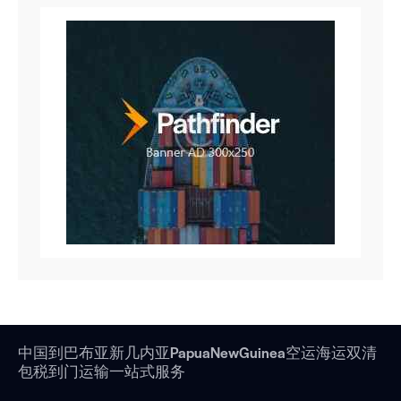
中国到巴布亚新几内亚PapuaNewGuinea空运海运双清
包税到门运输一站式服务