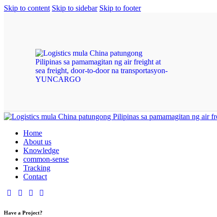
Skip to content
Skip to sidebar
Skip to footer
Home
About us
Knowledge
common-sense
Tracking
Contact
Have a Project?