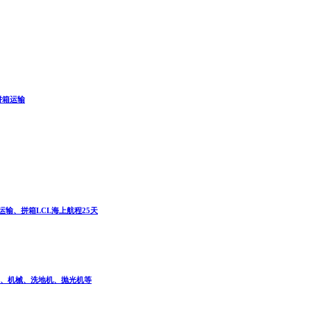
拼箱运输
港运输、拼箱LCL海上航程25天
、机械、洗地机、抛光机等