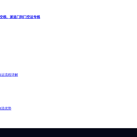
关、交税、派送门到门空运专线
海运流程详解
物流优势