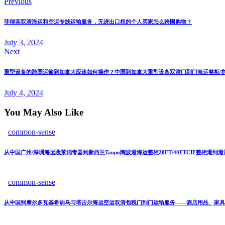
Previous
菲律宾双清海运和空运专线运输服务，无进出口权的个人买家怎么跨国购物？
July 3, 2024
Next
重型设备的跨国运输到加拿大应该如何操作？中国到加拿大重型设备双清门到门海运整柜/
July 4, 2024
You May Also Like
common-sense
从中国广州/深圳海运蔬菜消毒器到新西兰Taupo陶波港海运整柜20FT/40FTCIF整柜港到
common-sense
从中国到摩尔多瓦基希讷乌与塔吉尔海运空运双清包税门到门运输服务——酒店用品、家具