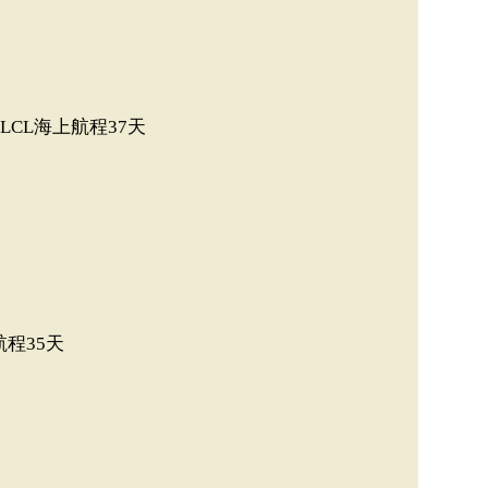
箱LCL海上航程37天
航程35天