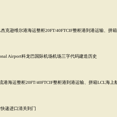
,FL杰克逊维尔港海运整柜20FT/40FTCIF整柜港到港运输、拼
ational Airport科龙巴国际机场机场三字代码建造历史
大急流港海运整柜20FT/40FTCIF整柜港到港运输、拼箱LCL海上
际快递进口清关到门