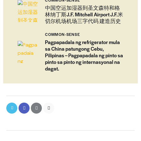
COMMON-SENSE
中国空运加湿器到圣文森特和格
林纳丁斯J.F. Mitchell Airport J.F.米
切尔机场机场三字代码 建造历史
COMMON-SENSE
Pagpapadala ng refrigerator mula
sa China patungong Cebu,
Pilipinas – Pagpapadala ng pinto sa
pinto sa pinto ng internasyonal na
dagat.