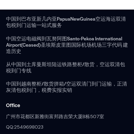
中国到巴布亚新几内亚PapuaNewGuinea空运海运双清
包税到门运输一站式服务
中国空运电磁阀到瓦努阿图Santo-Pekoa International
Airport(Ceased)圣埃斯皮里图国际机场机场三字代码 建
造历史
从中国到土库曼斯坦陆运铁路整柜/散货，空运双清包
税到门专线
中国到越南整柜/散货拼箱/空运双清门到门运输，正清
灰清包税到门，税费实报实销
Office
广州市花都区新雅街富邦路吉荣大厦B栋507室
QQ:2549698023